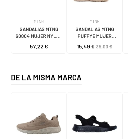
MTNG
MTNG
SANDALIAS MTNG
SANDALIAS MTNG
MTN
60804 MUJER NYLON
PUFFYE MUJER
DEP
TEJA/NEOPRENO
NEOPRENO BEIGE
KNI
57,22 €
15,49 €
35,00 €
TAUPE C59615 - -
C60056 C60056 -
NYLON TEJA -
PUFFYE BEIGE -
NEOPRENE TAUPE
NEOPRENE BEIGE
DE LA MISMA MARCA