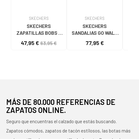
SKECHERS
SKECHERS
SKECHERS
SKECHERS
ZAPATILLAS BOBS B
SANDALIAS GO WALK
SK
FLEX LO COOL EASE
FLEX SD EASY ENTRY
47,95 €
77,95 €
40
63,95 €
TAN 117715
NEGRAS NEGRO
ASC
NA
MÁS DE 80.000 REFERENCIAS DE
ZAPATOS ONLINE.
Seguro que encuentras el calzado que estás buscando.
Zapatos cómodos, zapatos de tacón estilosos, las botas más