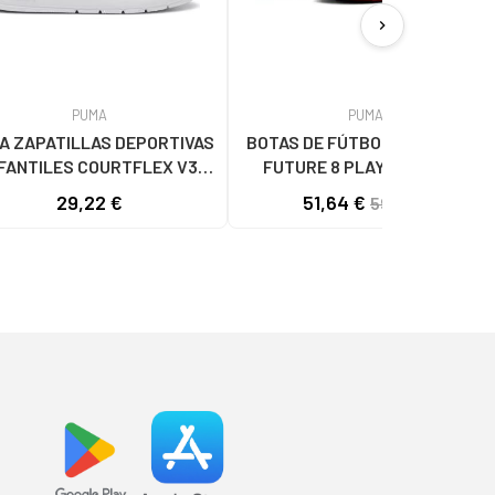
chevron_right
PUMA
PUMA
A ZAPATILLAS DEPORTIVAS
BOTAS DE FÚTBOL SALA PUMA
NFANTILES COURTFLEX V3
FUTURE 8 PLAY TT BLACK
310252-08 MULTICOLOR
29,22 €
51,64 €
59,99 €