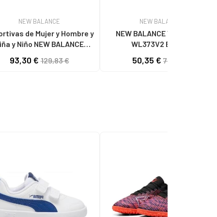
NEW BALANCE
NEW BALANCE
rtivas de Mujer y Hombre y
NEW BALANCE WL373XB2
iña y Niño NEW BALANCE
WL373V2 BLACK
530EMA LIFESTYLE PLATA
93,30 €
50,35 €
129,83 €
78,95 €