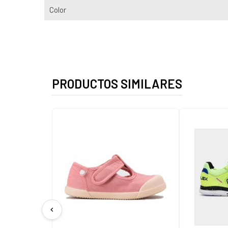
Color
PRODUCTOS SIMILARES
chevron_left