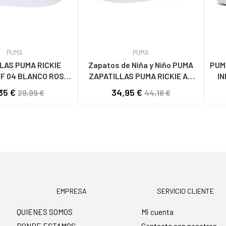
PUMA
PUMA
LAS PUMA RICKIE
Zapatos de Niña y Niño PUMA
PUM
NF 04 BLANCO ROSA
ZAPATILLAS PUMA RICKIE AC
I
. 394254 04 BLANCO
UNISEX NIÑOS BLANCO 40
35 €
34,95 €
29,99 €
44,18 €
ROSA ORO
EMPRESA
SERVICIO CLIENTE
QUIENES SOMOS
Mi cuenta