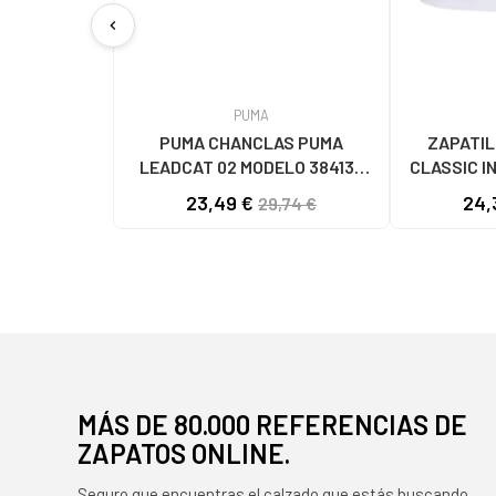
chevron_left
PUMA
PUMA CHANCLAS PUMA
ZAPATIL
LEADCAT 02 MODELO 384139
CLASSIC I
BLANCAS 02 WHITE
ORO - REF
23,49 €
24,
29,74 €
MÁS DE 80.000 REFERENCIAS DE
ZAPATOS ONLINE.
Seguro que encuentras el calzado que estás buscando.