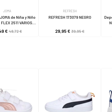
JOMA
REFRESH
Niña y Niño
REFRESH 173079 NEGRO
Depo
EX 2511 VARIOS
N
COLORES
MR
49 €
29,95 €
48,72 €
39,95 €