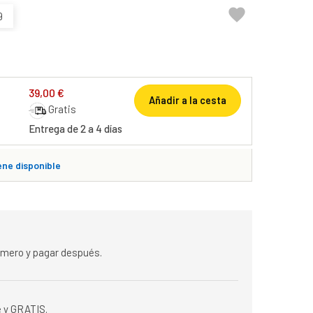

9
39,00 €
Añadir a la cesta
Gratis
Entrega de 2 a 4 días
ene disponible
rimero y pagar después.
 y GRATIS.