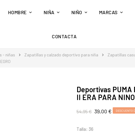
HOMBRE
NIÑA
NIÑO
MARCAS
CONTACTA
 - niñas
Zapatillas y calzado deportivo para niña
Zapatillas cas
NEGRO
Deportivas PUMA 
II ERA PARA NIN
39,00 €
54,95 €
DESCUENTO D
Talla: 36