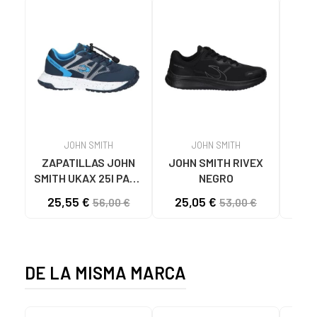
JOHN SMITH
JOHN SMITH
ZAPATILLAS JOHN
JOHN SMITH RIVEX
GEO
SMITH UKAX 25I PARA
NEGRO
GEO
NIÑO AZUL MARINO
25,55 €
25,05 €
28
56,00 €
53,00 €
DEP
C07
DE LA MISMA MARCA