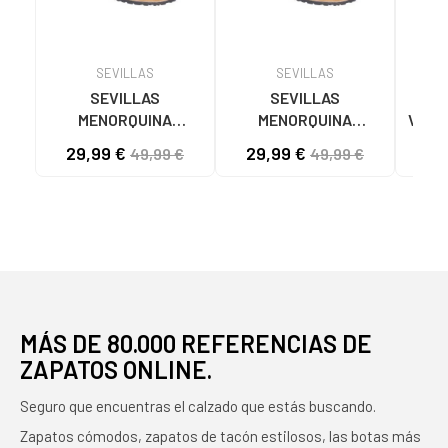
SEVILLAS
SEVILLAS
SEVILLAS
SEVILLAS
MENORQUINA
MENORQUINA
VALE
CLÁSICA EN PIEL
CLÁSICA EN PIEL
CON 
29,99 €
29,99 €
39
49,99 €
49,99 €
SERRAJE 1778 CAMEL
SERRAJE 1778 CAMEL
MÁS DE 80.000 REFERENCIAS DE
ZAPATOS ONLINE.
Seguro que encuentras el calzado que estás buscando.
Zapatos cómodos, zapatos de tacón estilosos, las botas más