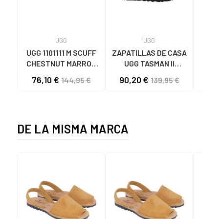
UGG
UGG
UGG 1101111 M SCUFF
ZAPATILLAS DE CASA
ZAPA
CHESTNUT MARRON
UGG TASMAN II
J
CLARO
1174671 BLACK BLACK
WEST
76,10 €
90,20 €
144,95 €
139,95 €
307
VA
VA
DE LA MISMA MARCA