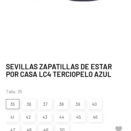
SEVILLAS ZAPATILLAS DE ESTAR
POR CASA LC4 TERCIOPELO AZUL
Talla: 35
35
36
37
38
39
40
41
42
43
44
45
46

47
48
49
50