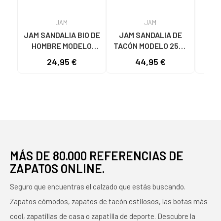
JAM
JAM
JAM SANDALIA BIO DE
JAM SANDALIA DE
JAM
HOMBRE MODELO
TACÓN MODELO 2556
CUÑ
7378 EN PIEL CON
EN PIEL COLOR
24,95 €
44,95 €
HEBILLAS NEGRO
PLATINO PLATEADO
TRE
MÁS DE 80.000 REFERENCIAS DE
ZAPATOS ONLINE.
Seguro que encuentras el calzado que estás buscando.
Zapatos cómodos, zapatos de tacón estilosos, las botas más
cool, zapatillas de casa o zapatilla de deporte. Descubre la