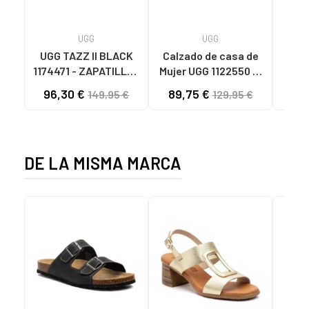
UGG
UGG
B
UGG TAZZ II BLACK
Calzado de casa de
Calz
1174471 - ZAPATILLAS
Mujer UGG 1122550 W
M
DE CASA MUJER
DISQUETTE
96,30 €
89,75 €
8
149,95 €
129,95 €
BLACK
CHESTNUT
ZAP
MU
DE LA MISMA MARCA