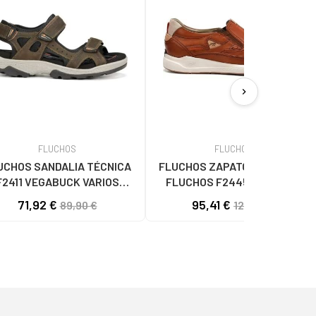
chevron_right
FLUCHOS
FLUCHOS
UCHOS SANDALIA TÉCNICA
FLUCHOS ZAPATOS DE SPORT
F2411 VEGABUCK VARIOS
FLUCHOS F2445 DE CUERO
COLORES
MARRÓN PARA HOMBRE
71,92 €
95,41 €
89,90 €
120,86 €
MARRóN