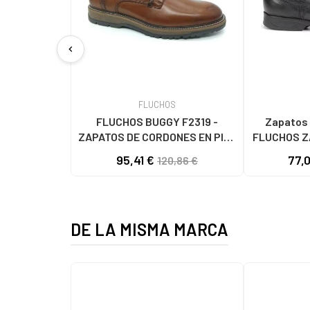
chevron_left
FLUCHOS
FLUCHOS BUGGY F2319 -
Zapatos 
ZAPATOS DE CORDONES EN PIEL
FLUCHOS Z
CAMEL MARRÓN MARRóN
CONFORT 
95,41 €
77,
120,86 €
8903 NE
NEGRO M
DE LA MISMA MARCA