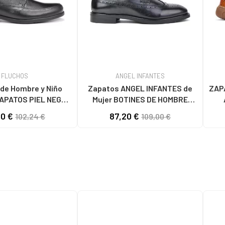
FLUCHOS
ANGEL INFANTES
de Hombre y Niño
Zapatos ANGEL INFANTES de
ZAP
APATOS PIEL NEGRO
Mujer BOTINES DE HOMBRE
MALLORCA SANOTAN
25AI-1 NEGRONEGRO
00 €
87,20 €
102,24 €
109,00 €
GRO-STK MAITRE
ALLORCA SANOTAN
NEGRO-