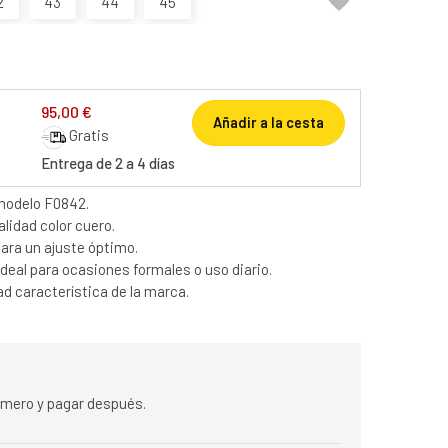

2
43
44
45
95,00 €
Añadir a la cesta
Gratis
Entrega de 2 a 4 días
modelo F0842.
alidad color cuero.
ara un ajuste óptimo.
ideal para ocasiones formales o uso diario.
d característica de la marca.
rimero y pagar después.