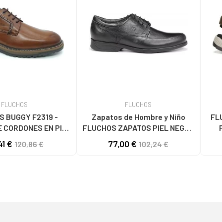
FLUCHOS
FLUCHOS
 BUGGY F2319 -
Zapatos de Hombre y Niño
FL
 CORDONES EN PIEL
FLUCHOS ZAPATOS PIEL NEGRO
MARRÓN MARRóN
CONFORT MALLORCA SANOTAN
41 €
77,00 €
120,86 €
102,24 €
8903 NEGRO-STK MAITRE
NEGRO MALLORCA SANOTAN
NEGRO-