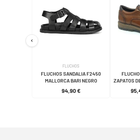
chevron_left
FLUCHOS
FLUCHOS SANDALIA F2450
FLUCHOS
MALLORCA BARI NEGRO
ZAPATOS DE
CAMEL 
94,90 €
95,