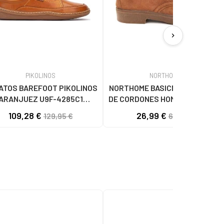
chevron_right
PIKOLINOS
NORTHOME
ATOS BAREFOOT PIKOLINOS
NORTHOME BASICMAN ZAPATOS
ARANJUEZ U9F-4285C1
DE CORDONES HOMBRE MARRÓN
BRANDY BRANDY
BROWN
109,28 €
26,99 €
129,95 €
60,38 €