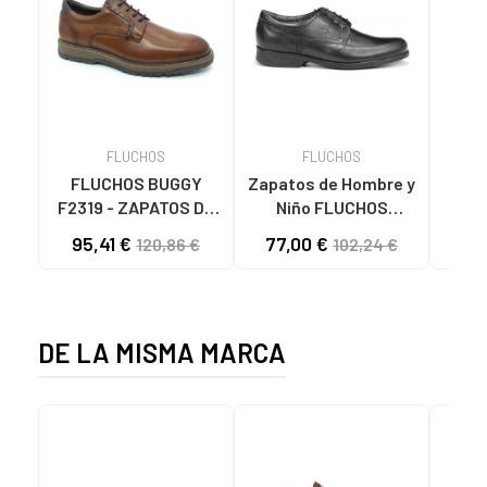
FLUCHOS
FLUCHOS
A
FLUCHOS BUGGY
Zapatos de Hombre y
Za
F2319 - ZAPATOS DE
Niño FLUCHOS
INFANT
CORDONES EN PIEL
ZAPATOS PIEL NEGRO
BOTI
95,41 €
77,00 €
87
120,86 €
102,24 €
CAMEL MARRÓN
CONFORT MALLORCA
MARRóN
SANOTAN 8903
NEGRO-STK MAITRE
NEGRO MALLORCA
DE LA MISMA MARCA
SANOTAN NEGRO-