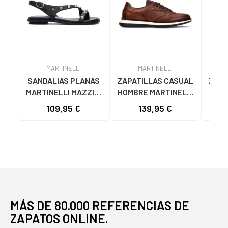
MARTINELLI
MARTINELLI
SANDALIAS PLANAS
ZAPATILLAS CASUAL
Zapa
MARTINELLI MAZZINI
HOMBRE MARTINELLI
de 
1535 CON TACHUELAS
WALDEN 1606-2791LA
VEST
109,95 €
139,95 €
89
NEGRO NEGRO
EN PIEL
1
COL
MÁS DE 80.000 REFERENCIAS DE
ZAPATOS ONLINE.