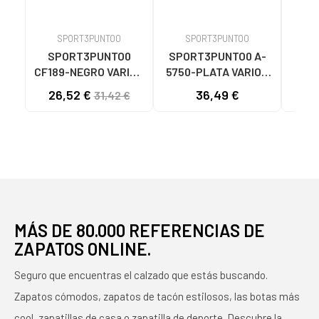
SPORT3PUNTO0
SPORT3PUNTO0
S
SPORT3PUNTO0
SPORT3PUNTO0 A-
SPO
CF189-NEGRO VARIOS
5750-PLATA VARIOS
575
COLORES
COLORES
26,52 €
36,49 €
33
31,42 €
MÁS DE 80.000 REFERENCIAS DE
ZAPATOS ONLINE.
Seguro que encuentras el calzado que estás buscando.
Zapatos cómodos, zapatos de tacón estilosos, las botas más
cool, zapatillas de casa o zapatilla de deporte. Descubre la