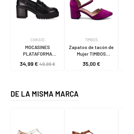
CHIKA10
TIMBOS
MOCASINES
Zapatos de tacón de
DOR
PLATAFORMA
Mujer TIMBOS
ZAP
CHIKA10 PILAR 26
SANDALIA TACON
CO
34,99 €
35,00 €
49,99 €
NEGROS NEGRO-
VESTIR MUJER
PLA
BLACK
BUGANVILLA 131221
VARIOS COLORES
DE LA MISMA MARCA