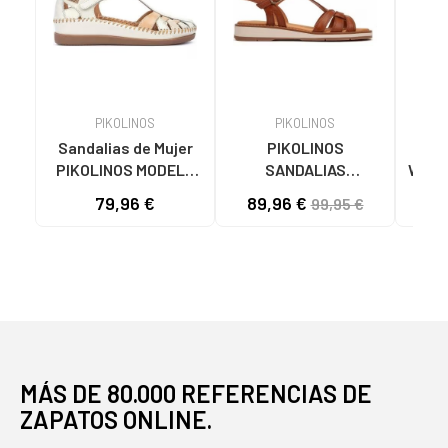
PIKOLINOS
PIKOLINOS
Sandalias de Mujer
PIKOLINOS
PIKO
PIKOLINOS MODELO
SANDALIAS
W3W-
CADAQUES W8K-
ROQUETAS
PIE
79,96 €
89,96 €
99
99,95 €
0705C1 BLANCO
TRENZADAS
PIKOLINOS MARRóN
MÁS DE 80.000 REFERENCIAS DE
ZAPATOS ONLINE.