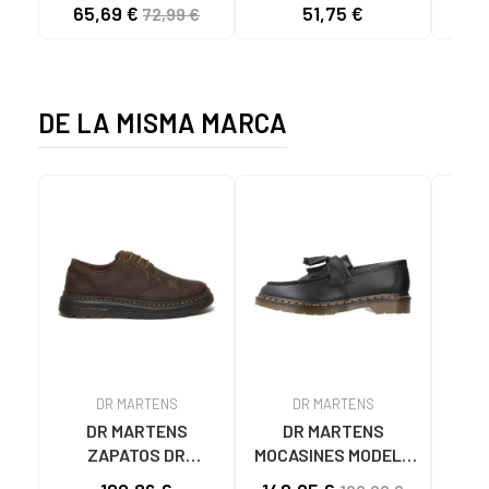
SEGURIDAD AVATAR
LINO 20344 BEIGE
HO
65,69 €
51,75 €
53
72,99 €
GRIS GRIS
BEIGE
C
DE LA MISMA MARCA
DR MARTENS
DR MARTENS
DR MARTENS
DR MARTENS
ZAPATOS DR
MOCASINES MODELO
M
MARTENS DE CUERO
ADRIAN YS COLOR
BLUC