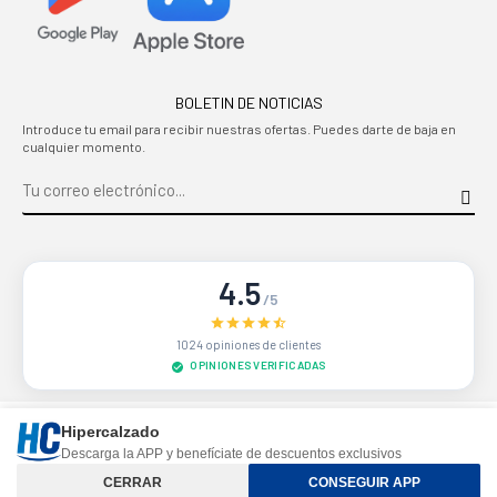
BOLETIN DE NOTICIAS
Introduce tu email para recibir nuestras ofertas. Puedes darte de baja en
cualquier momento.
4.5
/5
1024 opiniones de clientes
OPINIONES VERIFICADAS
Sitio protegido por reCAPTCHA.
Privacidad
-
Términos
Hipercalzado
Descarga la APP y benefíciate de descuentos exclusivos
Controle su privacidad
CERRAR
CONSEGUIR APP