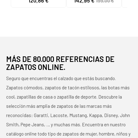
120,86 €
142,95 €
199,00 €
MARRÓN PARA
NEGRO BLACK
31
HOMBRE MARRON
MÁS DE 80.000 REFERENCIAS DE
ZAPATOS ONLINE.
Seguro que encuentras el calzado que estás buscando.
Zapatos cómodos, zapatos de tacón estilosos, las botas más
cool, zapatillas de casa o zapatilla de deporte. Descubre la
selección más amplia de zapatos de las marcas más
reconocidas: Garatti, Lacoste, Mustang, Kappa, Disney, John
Smith, Pepe Jeans, … y muchas más. Encuentra en nuestro
catálogo online todo tipo de zapatos de mujer, hombre, niños y