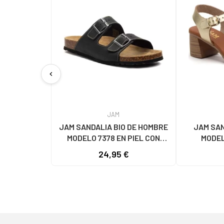
chevron_left
JAM
JAM SANDALIA BIO DE HOMBRE
JAM SAN
MODELO 7378 EN PIEL CON
MODEL
HEBILLAS NEGRO
METALI
24,95 €