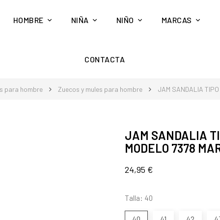
HOMBRE
NIÑA
NIÑO
MARCAS
CONTACTA
s para hombre
Zuecos y mules para hombre
JAM SANDALIA TIPO
JAM SANDALIA TI
MODELO 7378 MA
24,95 €
Talla: 40
40
41
42
4