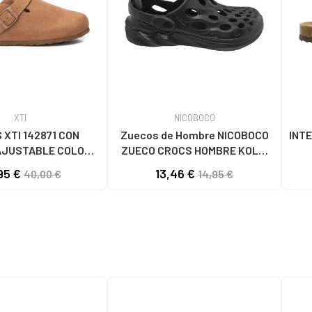
XTI
NICOBOCO
 XTI 142871 CON
Zuecos de Hombre NICOBOCO
INT
AJUSTABLE COLOR
ZUECO CROCS HOMBRE KOLKI
CAMEL
40-457 070 NEGRO
95 €
13,46 €
40,00 €
14,95 €