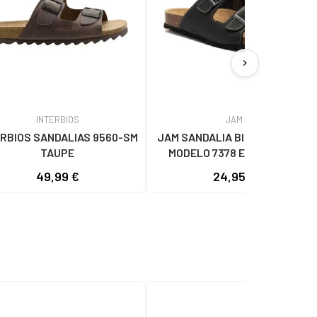
chevron_right
INTERBIOS
JAM
ERBIOS SANDALIAS 9560-SM
JAM SANDALIA BIO DE HOMBRE
TAUPE
MODELO 7378 EN PIEL CON
HEBILLAS NEGRO
49,99 €
24,95 €