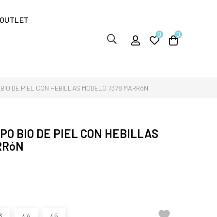
OUTLET
0
0
 BIO DE PIEL CON HEBILLAS MODELO 7378 MARRóN
PO BIO DE PIEL CON HEBILLAS
RRóN

3
44
45