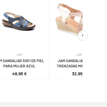
chevron_right
JAM
JAM
M SANDALIAS 5051 DE PIEL
JAM SANDALIAS DE CUÑA
PARA MUJER AZUL
TRENZADAS MODELO 3326
ROSA
49,95 €
32,95 €