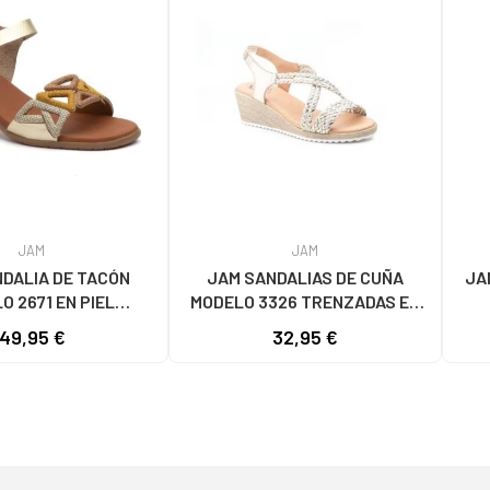
JAM
JAM
DALIA DE TACÓN
JAM SANDALIAS DE CUÑA
JA
O 2671 EN PIEL
MODELO 3326 TRENZADAS EN
ZADA PLATEADO
PLATEADO
49,95 €
32,95 €