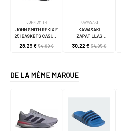
JOHN SMITH
KAWASAKI
JOHN SMITH REKIX E
KAWASAKI
MU
25I BASKETS CASUAL
ZAPATILLAS
LOO
HOMME NOIR NEGRO
KAWASAKI ORIGINAL
B
28,25 €
30,22 €
57
54,00 €
54,95 €
CANVAS K192495
4891
1001S SOLID BLACK
1001S BLACK SOLID
DE LA MÊME MARQUE