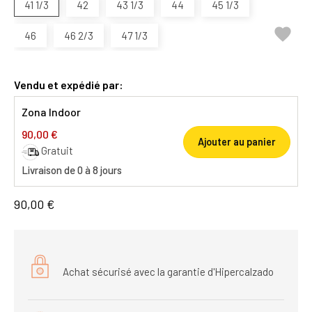
41 1/3
42
43 1/3
44
45 1/3

46
46 2/3
47 1/3
Vendu et expédié par:
Zona Indoor
90,00 €
Ajouter au panier
Gratuit
Livraison de 0 à 8 jours
90,00 €
Achat sécurisé avec la garantie d'Hipercalzado