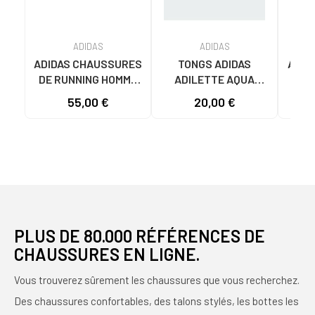
ADIDAS
ADIDAS
ADIDAS CHAUSSURES
TONGS ADIDAS
ADID
DE RUNNING HOMME
ADILETTE AQUA
AD
GALAXY 7 M JQ2626
JS2495 HOMME BLEU
F355
55,00 €
20,00 €
19
GRIS VARIOS
AZUL
COLORES
PLUS DE 80.000 RÉFÉRENCES DE
CHAUSSURES EN LIGNE.
Vous trouverez sûrement les chaussures que vous recherchez.
Des chaussures confortables, des talons stylés, les bottes les