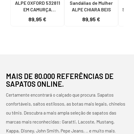
ALPE OXFORD 532811
Sandálias de Mulher
EM CAMURÇA
ALPE CHIARA BEIS
SAND
MARROM MARRóN
C
89,95 €
89,95 €
REC
MAIS DE 80.000 REFERÊNCIAS DE
SAPATOS ONLINE.
Certamente encontrará o calçado que procura. Sapatos
confortáveis, saltos estilosos, as botas mais legais, chinelos
ou tênis. Descubra a mais ampla seleção de sapatos das
marcas mais reconhecidas: Garatti, Lacoste, Mustang,
Kappa, Disney, John Smith, Pepe Jeans, ... e muito mais.