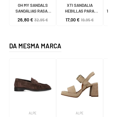
OH MY SANDALS
XTI SANDALIA
SA
SANDÁLIAS RASAS
HEBILLAS PARA
1425
5800-DO135 DOYA
MUJER 142550 NEGRO
TIRA
26,80 €
17,00 €
20
32,95 €
19,95 €
DOYA CHAMPAN
DA MESMA MARCA
ALPE
ALPE