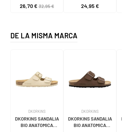
5800-DO135 DOYA
MUJER 142550 NEGRO
DOBL
26,70 €
24,95 €
32,95 €
DOYA CHAMPAN
DE LA MISMA MARCA
DKORKINS
DKORKINS
DKORKINS SANDALIA
DKORKINS SANDALIA
DKOR
BIO ANATOMICA
BIO ANATOMICA
BI
MUJER D´KORKINS
MUJER D´KORKINS
´K