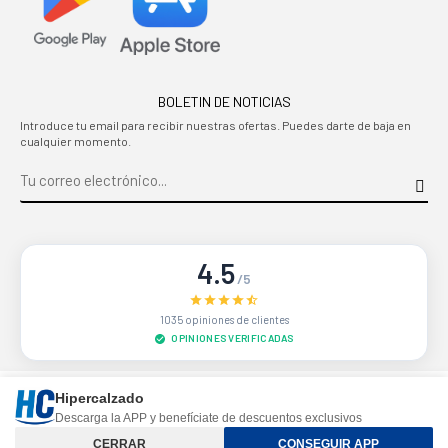
BOLETIN DE NOTICIAS
Introduce tu email para recibir nuestras ofertas. Puedes darte de baja en
cualquier momento.
4.5
/5
1035 opiniones de clientes
OPINIONES VERIFICADAS
Sitio protegido por reCAPTCHA.
Privacidad
-
Términos
Hipercalzado
Descarga la APP y benefíciate de descuentos exclusivos
Controle su privacidad
CERRAR
CONSEGUIR APP