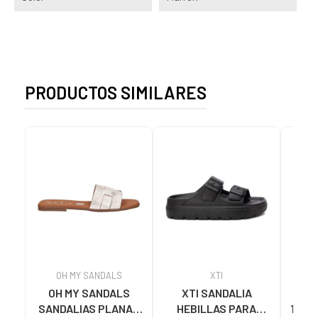
PRODUCTOS SIMILARES
OH MY SANDALS
XTI
OH MY SANDALS
XTI SANDALIA
SA
SANDALIAS PLANAS
HEBILLAS PARA
1425