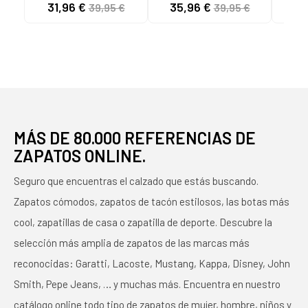
31,96 €
35,96 €
43
39,95 €
39,95 €
PARIS GRIS
PARIS MARRON
MÁS DE 80.000 REFERENCIAS DE
ZAPATOS ONLINE.
Seguro que encuentras el calzado que estás buscando.
Zapatos cómodos, zapatos de tacón estilosos, las botas más
cool, zapatillas de casa o zapatilla de deporte. Descubre la
selección más amplia de zapatos de las marcas más
reconocidas: Garatti, Lacoste, Mustang, Kappa, Disney, John
Smith, Pepe Jeans, … y muchas más. Encuentra en nuestro
catálogo online todo tipo de zapatos de mujer, hombre, niños y