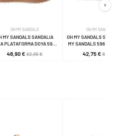
chevron_right
OH MY SANDALS
OH MY SANDALS
H MY SANDALS SANDALIA
OH MY SANDALS SANDALIAS OH
A PLATAFORMA DOYA 5993
MY SANDALS 5961-DO90 DOYA
DOYA HIELO COMBI
DOYA HIELO
48,90 €
42,75 €
62,95 €
62,95 €