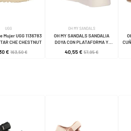
UGG
OH MY SANDALS
e Mujer UGG 1136783
OH MY SANDALS SANDALIA
O
TAR CHE CHESTNUT
DOYA CON PLATAFORMA Y
CUÑ
CIERRE DE VELCRO DOYA
30 €
40,55 €
163,50 €
57,95 €
BLANCO