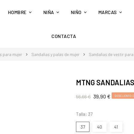
HOMBRE
NIÑA
NIÑO
MARCAS
CONTACTA
s para mujer
Sandalias y palas de mujer
Sandalias de vestir para
MTNG SANDALIAS 
39,90 €
56,66 €
DESCUENTO D
Talla: 37
37
40
41