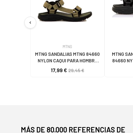
chevron_left
MTNG
MTNG SANDALIAS MTNG 84660
MTNG SAN
NYLON CAQUI PARA HOMBRE
84660 N
C59785 - - NYLON KAKY
C59810 - -
17,99 €
29,45 €
MÁS DE 80.000 REFERENCIAS DE