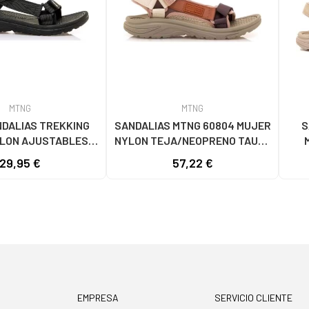
MTNG
MTNG
DALIAS TREKKING
SANDALIAS MTNG 60804 MUJER
S
YLON AJUSTABLES
NYLON TEJA/NEOPRENO TAUPE
 NYLON PRINT STRIP
C59615 - - NYLON TEJA -
C600
29,95 €
57,22 €
NEGRO
NEOPRENE TAUPE
EMPRESA
SERVICIO CLIENTE