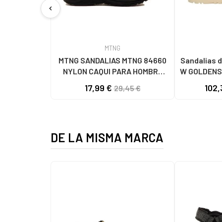
chevron_left
MTNG
MTNG SANDALIAS MTNG 84660
Sandalias d
NYLON CAQUI PARA HOMBRE
W GOLDENS
C59785 - - NYLON KAKY
17,99 €
102,
29,45 €
DE LA MISMA MARCA