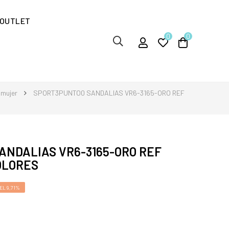
OUTLET
0
0
 mujer
SPORT3PUNTO0 SANDALIAS VR6-3165-ORO REF
ANDALIAS VR6-3165-ORO REF
COLORES
L 9,71%