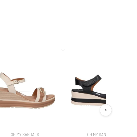
chevron_right
OH MY SANDALS
OH MY SANDALS