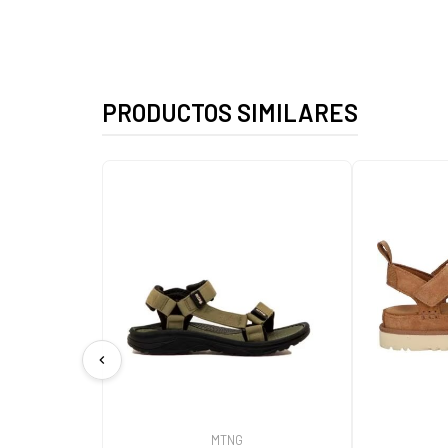
PRODUCTOS SIMILARES
chevron_left
MTNG