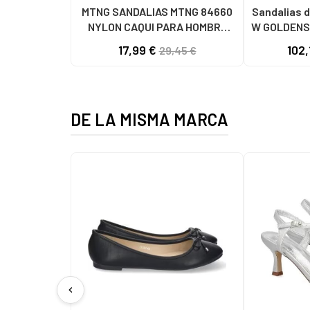
MTNG SANDALIAS MTNG 84660
Sandalias d
NYLON CAQUI PARA HOMBRE
W GOLDENS
C59785 - - NYLON KAKY
17,99 €
102,
29,45 €
DE LA MISMA MARCA
chevron_left