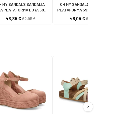
H MY SANDALS SANDALIA
OH MY SANDALS SANDALIA
A PLATAFORMA DOYA 5993
PLATAFORMA 5974-DO2 DOYA
DOYA HIELO COMBI
CON HEBILLA DOYA NEGRO
48,85 €
48,05 €
62,95 €
61,95 €
chevron_right