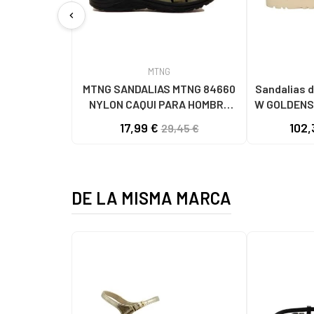
chevron_left
MTNG
MTNG SANDALIAS MTNG 84660
Sandalias d
NYLON CAQUI PARA HOMBRE
W GOLDENS
C59785 - - NYLON KAKY
17,99 €
102,
29,45 €
DE LA MISMA MARCA