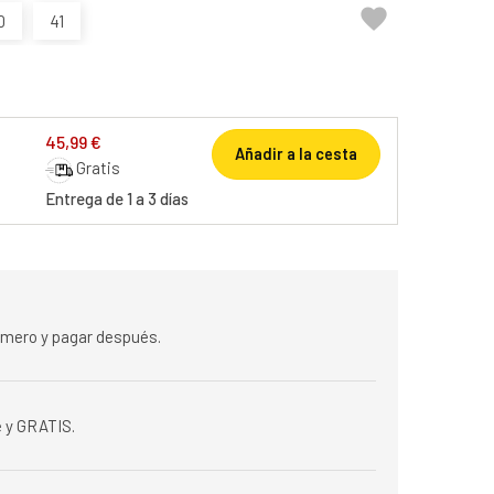

0
41
45,99 €
Añadir a la cesta
Gratis
Entrega de 1 a 3 días
rimero y pagar después.
 y GRATIS.