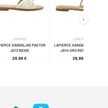
chevron_right
LAPIERCE
LAPIERCE
IERCE SANDALIAS PASTOR
LAPIERCE SANDALIAS PASTOR
JD13 BEIGE
JD14 ORO REF 1185944
29,99 €
29,99 €