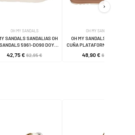
chevron_right
OH MY SANDALS
OH MY SANDALS
MY SANDALS SANDALIAS OH
OH MY SANDALS SANDALIA
SANDALS 5961-DO90 DOYA
CUÑA PLATAFORMA DOYA 5993
DOYA HIELO
DOYA HIELO COMBI
42,75 €
48,90 €
62,95 €
62,95 €