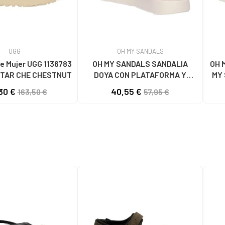
UGG
OH MY SANDALS
e Mujer UGG 1136783
OH MY SANDALS SANDALIA
OH 
TAR CHE CHESTNUT
DOYA CON PLATAFORMA Y
MY 
CIERRE DE VELCRO DOYA
30 €
40,55 €
163,50 €
57,95 €
BLANCO