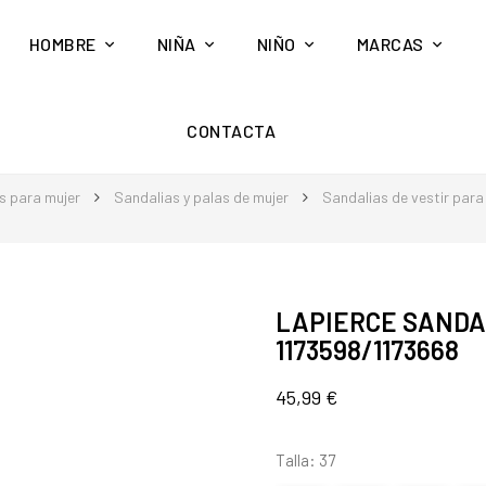
HOMBRE
NIÑA
NIÑO
MARCAS
CONTACTA
s para mujer
Sandalias y palas de mujer
Sandalias de vestir para
LAPIERCE SANDAL
1173598/1173668
45,99 €
Talla: 37