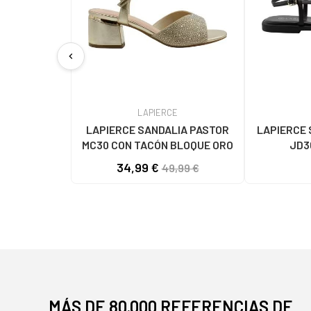
chevron_left
LAPIERCE
LAPIERCE SANDALIA PASTOR
LAPIERCE 
MC30 CON TACÓN BLOQUE ORO
JD3
117
34,99 €
49,99 €
MÁS DE 80.000 REFERENCIAS DE