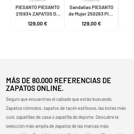
PIESANTO PIESANTO
Sandalias PIESANTO
Sand
215934 ZAPATOS DE
de Mujer 250263 PIEL
de M
PIEL CON CORDONES
- PLATINO
MU
129,00 €
129,00 €
109
Y CREMALLERA
2504
NEGRO
MÁS DE 80.000 REFERENCIAS DE
ZAPATOS ONLINE.
Seguro que encuentras el calzado que estás buscando.
Zapatos cómodos, zapatos de tacón estilosos, las botas más
cool, zapatillas de casa o zapatilla de deporte. Descubre la
selección más amplia de zapatos de las marcas más