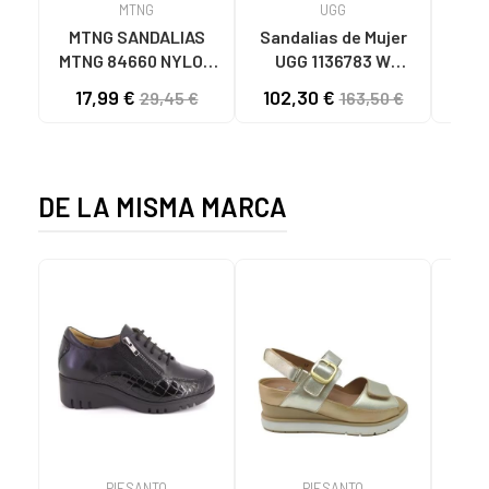
MTNG
UGG
O
MTNG SANDALIAS
Sandalias de Mujer
OH
MTNG 84660 NYLON
UGG 1136783 W
SAND
CAQUI PARA HOMBRE
GOLDENSTAR CHE
P
17,99 €
102,30 €
40
29,45 €
163,50 €
C59785 - - NYLON
CHESTNUT
CIE
KAKY
D
DE LA MISMA MARCA
PIESANTO
PIESANTO