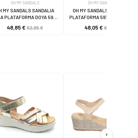
OH MY SANDALS
OH MY SANDALS
H MY SANDALS SANDALIA
OH MY SANDALS SANDALIA
A PLATAFORMA DOYA 5993
PLATAFORMA 5974-DO2 DOYA
DOYA HIELO COMBI
CON HEBILLA DOYA NEGRO
48,85 €
48,05 €
62,95 €
61,95 €
chevron_right