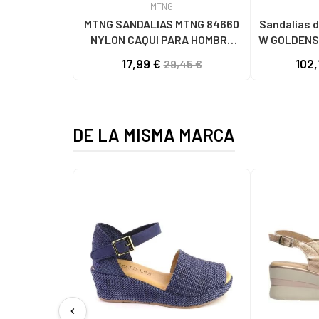
MTNG
MTNG SANDALIAS MTNG 84660
Sandalias d
NYLON CAQUI PARA HOMBRE
W GOLDENS
C59785 - - NYLON KAKY
17,99 €
102,
29,45 €
DE LA MISMA MARCA
chevron_left