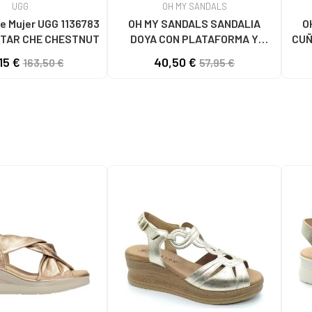
UGG
OH MY SANDALS
e Mujer UGG 1136783
OH MY SANDALS SANDALIA
O
TAR CHE CHESTNUT
DOYA CON PLATAFORMA Y
CUÑ
CIERRE DE VELCRO DOYA
15 €
40,50 €
163,50 €
57,95 €
BLANCO