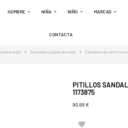
HOMBRE
NIÑA
NIÑO
MARCAS
CONTACTA
s para mujer
Sandalias y palas de mujer
Sandalias de vestir para
PITILLOS SANDAL
1173875
90,69 €
