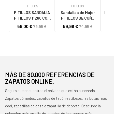
PITILLOS
PITILLOS
PITILLOS SANDALIA
Sandalias de Mujer
PITI
PITILLOS 11260 CON
PITILLOS DE CUÑA
CU
CUÑA Y CIERRE DE
080-5611 DORADAS
CIE
68,00 €
59,96 €
57
79,95 €
74,95 €
HEBILLA AZUL
ORO
O
MARINO
MÁS DE 80.000 REFERENCIAS DE
ZAPATOS ONLINE.
Seguro que encuentras el calzado que estás buscando.
Zapatos cómodos, zapatos de tacón estilosos, las botas más
cool, zapatillas de casa o zapatilla de deporte. Descubre la
selección más amplia de zapatos de las marcas más