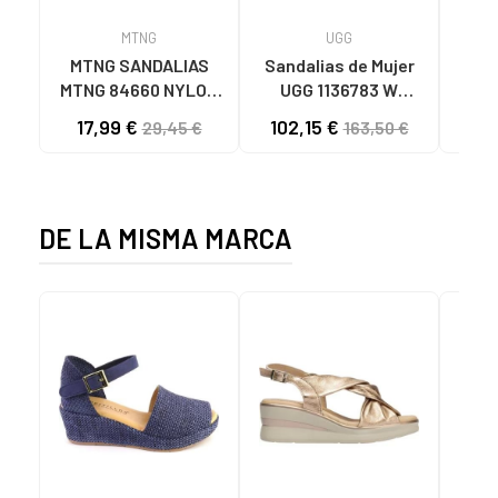
MTNG
UGG
O
MTNG SANDALIAS
Sandalias de Mujer
OH
MTNG 84660 NYLON
UGG 1136783 W
SAND
CAQUI PARA HOMBRE
GOLDENSTAR CHE
P
17,99 €
102,15 €
40
29,45 €
163,50 €
C59785 - - NYLON
CHESTNUT
CIE
KAKY
D
DE LA MISMA MARCA