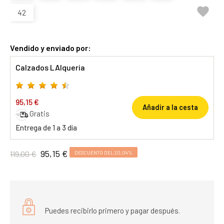

42
Vendido y enviado por:
Calzados LAlqueria
95,15 €
Añadir a la cesta
Gratis
Entrega de 1 a 3 día
95,15 €
119,00 €
DESCUENTO DEL 20,04%
Puedes recibirlo primero y pagar después.