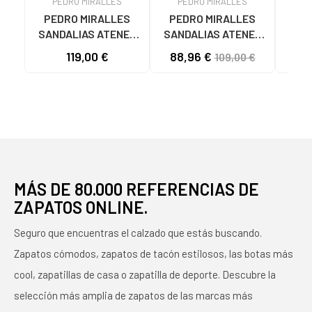
PEDRO MIRALLES
PEDRO MIRALLES
P
PEDRO MIRALLES
PEDRO MIRALLES
PE
SANDALIAS ATENEA
SANDALIAS ATENEA
SAN
16073 CON TACÓN Y
16150 ATLANTIC
181
119,00 €
88,96 €
103
109,00 €
PLATAFORMA
ART
CAPUCCINO
MÁS DE 80.000 REFERENCIAS DE
ZAPATOS ONLINE.
Seguro que encuentras el calzado que estás buscando.
Zapatos cómodos, zapatos de tacón estilosos, las botas más
cool, zapatillas de casa o zapatilla de deporte. Descubre la
selección más amplia de zapatos de las marcas más