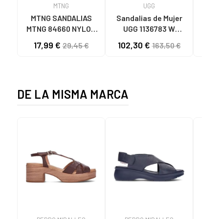
MTNG
UGG
O
MTNG SANDALIAS
Sandalias de Mujer
OH
MTNG 84660 NYLON
UGG 1136783 W
SAND
CAQUI PARA HOMBRE
GOLDENSTAR CHE
P
17,99 €
102,30 €
40
29,45 €
163,50 €
C59785 - - NYLON
CHESTNUT
CIE
KAKY
D
DE LA MISMA MARCA