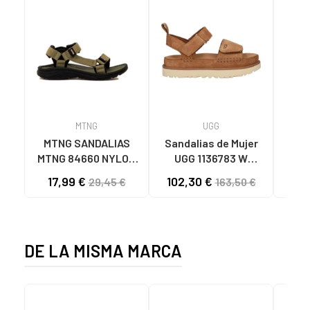
MTNG
UGG
O
MTNG SANDALIAS
Sandalias de Mujer
OH
MTNG 84660 NYLON
UGG 1136783 W
SAND
CAQUI PARA HOMBRE
GOLDENSTAR CHE
P
17,99 €
102,30 €
40
29,45 €
163,50 €
C59785 - - NYLON
CHESTNUT
CIE
KAKY
D
DE LA MISMA MARCA