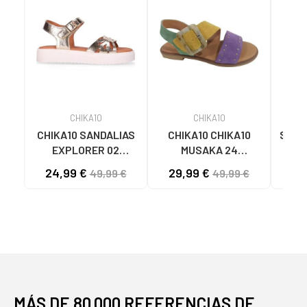
CHIKA10
CHIKA10
CHIKA10 SANDALIAS
CHIKA10 CHIKA10
Sanda
EXPLORER 02
MUSAKA 24
Mu
METALIZADAS CON
SANDALIAS
MU
24,99 €
29,99 €
29
49,99 €
49,99 €
PLATAFORMA
MULTICOLORES
PLATINO-LG GOLD
MULTI-MORADO-
PURPLE
MÁS DE 80.000 REFERENCIAS DE