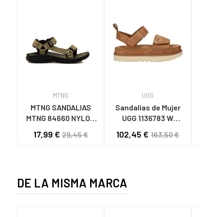
MTNG
UGG
O
MTNG SANDALIAS
Sandalias de Mujer
OH
MTNG 84660 NYLON
UGG 1136783 W
SAND
CAQUI PARA HOMBRE
GOLDENSTAR CHE
P
17,99 €
102,45 €
40
29,45 €
163,50 €
C59785 - - NYLON
CHESTNUT
CIE
KAKY
D
DE LA MISMA MARCA