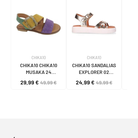
CHIKA10
CHIKA10
CHIKA10 CHIKA10
CHIKA10 SANDALIAS
CHIK
MUSAKA 24
EXPLORER 02
T
SANDALIAS
METALIZADAS CON
29,99 €
24,99 €
55
49,99 €
49,99 €
MULTICOLORES
PLATAFORMA
MULTI-MORADO-
PLATINO-LG GOLD
PURPLE