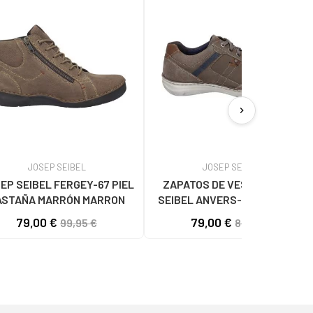
chevron_right
JOSEP SEIBEL
JOSEP SEIBEL
EP SEIBEL FERGEY-67 PIEL
ZAPATOS DE VESTIR JOSEP
ASTAÑA MARRÓN MARRON
SEIBEL ANVERS-42 VULCANO
GRIS GRIS
79,00 €
79,00 €
99,95 €
89,00 €