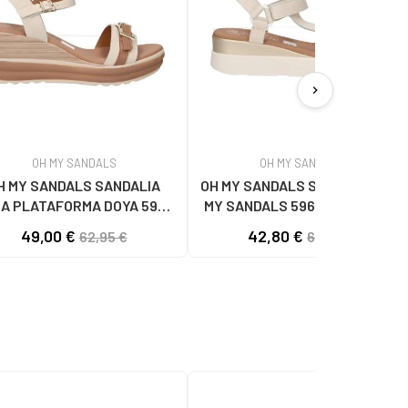
chevron_right
OH MY SANDALS
OH MY SANDALS
H MY SANDALS SANDALIA
OH MY SANDALS SANDALIAS OH
A PLATAFORMA DOYA 5993
MY SANDALS 5961-DO90 DOYA
DOYA HIELO COMBI
DOYA HIELO
49,00 €
42,80 €
62,95 €
62,95 €