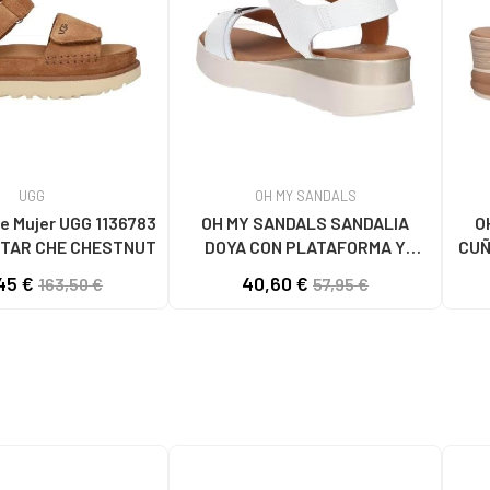
UGG
OH MY SANDALS
e Mujer UGG 1136783
OH MY SANDALS SANDALIA
O
TAR CHE CHESTNUT
DOYA CON PLATAFORMA Y
CUÑ
CIERRE DE VELCRO DOYA
45 €
40,60 €
163,50 €
57,95 €
BLANCO