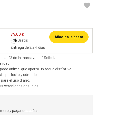

74,00 €
Añadir a la cesta
Gratis
Entrega de 2 a 4 días
biza-13 de la marca Josef Seibel.
alidad.
ado animal que aporta un toque distintivo.
uste perfecto y cómodo.
ara el uso diario.
oks veraniegos casuales.
rimero y pagar después.