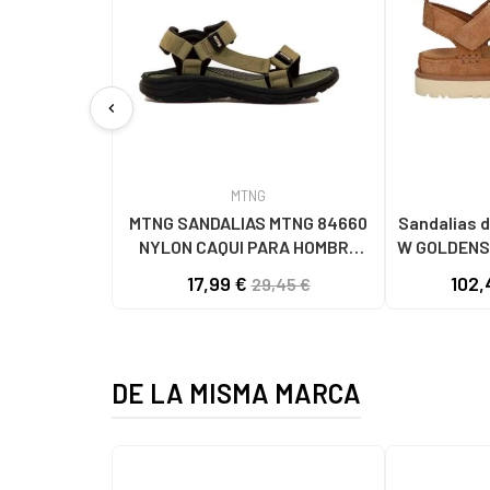
chevron_left
MTNG
MTNG SANDALIAS MTNG 84660
Sandalias d
NYLON CAQUI PARA HOMBRE
W GOLDENS
C59785 - - NYLON KAKY
17,99 €
102,
29,45 €
DE LA MISMA MARCA