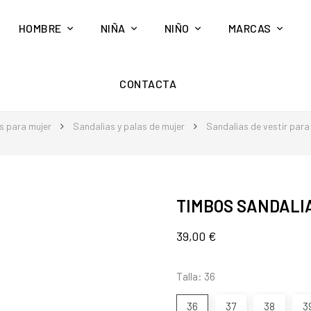
HOMBRE
NIÑA
NIÑO
MARCAS
CONTACTA
s para mujer
Sandalias y palas de mujer
Sandalias de vestir para
TIMBOS SANDALIA
39,00 €
Talla: 36
36
37
38
3