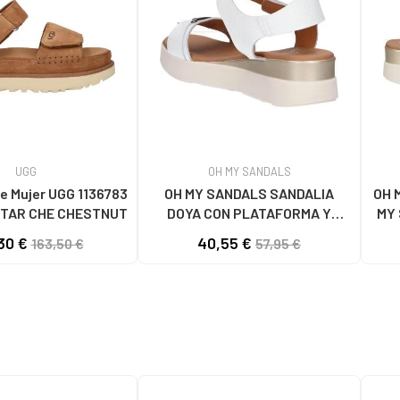
UGG
OH MY SANDALS
e Mujer UGG 1136783
OH MY SANDALS SANDALIA
OH 
TAR CHE CHESTNUT
DOYA CON PLATAFORMA Y
MY 
CIERRE DE VELCRO DOYA
30 €
40,55 €
163,50 €
57,95 €
BLANCO