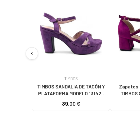
chevron_left
TIMBOS
TIMBOS SANDALIA DE TACÓN Y
Zapatos 
PLATAFORMA MODELO 131423
TIMBOS 
MORADO MORADO
VESTIR M
39,00 €
131221