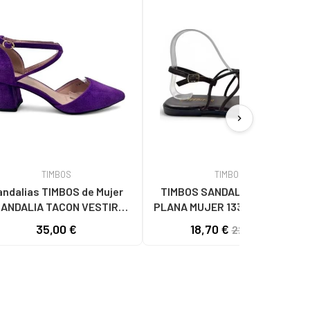
chevron_right
TIMBOS
TIMBOS
ndalias TIMBOS de Mujer
TIMBOS SANDALIA ESCLAVA
ANDALIA TACON VESTIR
PLANA MUJER 133372 MARRÓN
MUJER 131262 MORADO
35,00 €
18,70 €
22,00 €