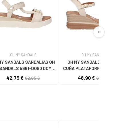
chevron_right
OH MY SANDALS
OH MY SANDALS
MY SANDALS SANDALIAS OH
OH MY SANDALS SANDALIA
SANDALS 5961-DO90 DOYA
CUÑA PLATAFORMA DOYA 5993
DOYA HIELO
DOYA HIELO COMBI
42,75 €
48,90 €
62,95 €
62,95 €