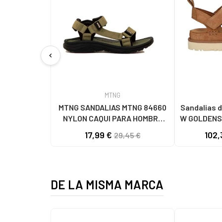
chevron_left
MTNG
MTNG SANDALIAS MTNG 84660
Sandalias d
NYLON CAQUI PARA HOMBRE
W GOLDENS
C59785 - - NYLON KAKY
17,99 €
102,
29,45 €
DE LA MISMA MARCA