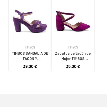
TIMBOS
TIMBOS
TIMBOS SANDALIA DE
Zapatos de tacón de
TIMB
TACÓN Y
Mujer TIMBOS
PLATAFORMA
SANDALIA TACON
DEST
39,00 €
35,00 €
MODELO 131423
VESTIR MUJER
TACÓ
MORADO MORADO
BUGANVILLA 131221
COLO
VARIOS COLORES