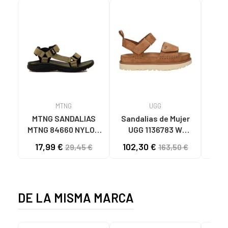
MTNG
UGG
O
MTNG SANDALIAS
Sandalias de Mujer
OH
MTNG 84660 NYLON
UGG 1136783 W
SAND
CAQUI PARA HOMBRE
GOLDENSTAR CHE
P
17,99 €
102,30 €
40
29,45 €
163,50 €
C59785 - - NYLON
CHESTNUT
CIE
KAKY
D
DE LA MISMA MARCA