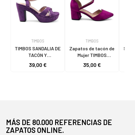
TIMBOS
TIMBOS
TIMBOS SANDALIA DE
Zapatos de tacón de
Sanda
TACÓN Y
Mujer TIMBOS
Mu
PLATAFORMA
SANDALIA TACON
TACO
39,00 €
35,00 €
MODELO 131423
VESTIR MUJER
MORADO MORADO
BUGANVILLA 131221
VARIOS COLORES
MÁS DE 80.000 REFERENCIAS DE
ZAPATOS ONLINE.