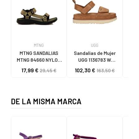
MTNG
UGG
O
MTNG SANDALIAS
Sandalias de Mujer
OH
MTNG 84660 NYLON
UGG 1136783 W
SAND
CAQUI PARA HOMBRE
GOLDENSTAR CHE
P
17,99 €
102,30 €
40
29,45 €
163,50 €
C59785 - - NYLON
CHESTNUT
CIE
KAKY
D
DE LA MISMA MARCA