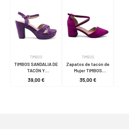
TIMBOS
TIMBOS
TIMBOS SANDALIA DE
Zapatos de tacón de
TIMB
TACÓN Y
Mujer TIMBOS
PLATAFORMA
SANDALIA TACON
DEST
39,00 €
35,00 €
MODELO 131423
VESTIR MUJER
TACÓ
MORADO MORADO
BUGANVILLA 131221
COLO
VARIOS COLORES