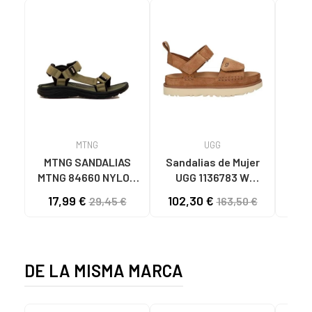
MTNG
UGG
O
MTNG SANDALIAS
Sandalias de Mujer
OH
MTNG 84660 NYLON
UGG 1136783 W
SAND
CAQUI PARA HOMBRE
GOLDENSTAR CHE
P
17,99 €
102,30 €
40
29,45 €
163,50 €
C59785 - - NYLON
CHESTNUT
CIE
KAKY
D
DE LA MISMA MARCA