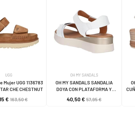
UGG
OH MY SANDALS
e Mujer UGG 1136783
OH MY SANDALS SANDALIA
O
TAR CHE CHESTNUT
DOYA CON PLATAFORMA Y
CUÑ
CIERRE DE VELCRO DOYA
15 €
40,50 €
163,50 €
57,95 €
BLANCO