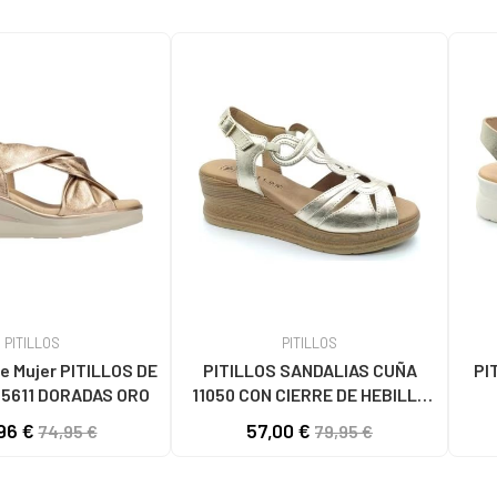
PITILLOS
PITILLOS
e Mujer PITILLOS DE
PITILLOS SANDALIAS CUÑA
PI
5611 DORADAS ORO
11050 CON CIERRE DE HEBILLA
ORO DORADO
ENT
96 €
57,00 €
74,95 €
79,95 €