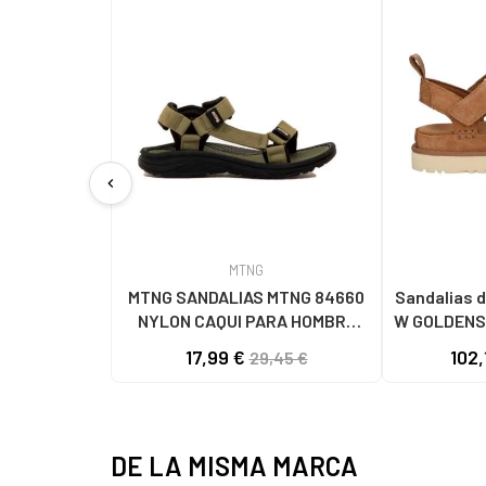
chevron_left
MTNG
MTNG SANDALIAS MTNG 84660
Sandalias d
NYLON CAQUI PARA HOMBRE
W GOLDENS
C59785 - - NYLON KAKY
17,99 €
102,
29,45 €
DE LA MISMA MARCA