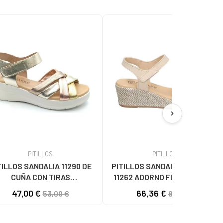
chevron_right
PITILLOS
PITILLOS
TILLOS SANDALIA 11290 DE
PITILLOS SANDALIAS DE CUÑA
CUÑA CON TIRAS
11262 ADORNO FLORAL BEIGE
RELAZADAS METALIZADAS
47,00 €
66,36 €
53,00 €
81,24 €
DORADO