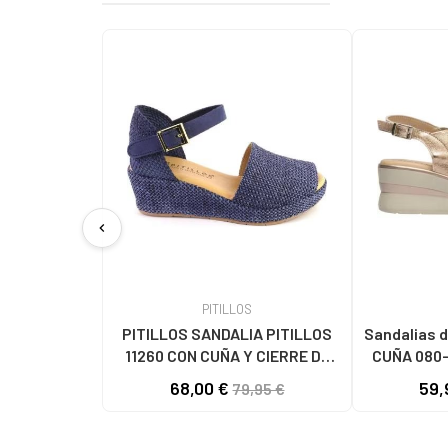
chevron_left
PITILLOS
PITILLOS SANDALIA PITILLOS
Sandalias d
11260 CON CUÑA Y CIERRE DE
CUÑA 080-
HEBILLA AZUL MARINO
68,00 €
59,
79,95 €