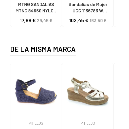
MTNG SANDALIAS
Sandalias de Mujer
OH
MTNG 84660 NYLON
UGG 1136783 W
SAND
CAQUI PARA HOMBRE
GOLDENSTAR CHE
P
17,99 €
102,45 €
40
29,45 €
163,50 €
C59785 - - NYLON
CHESTNUT
CIE
KAKY
D
DE LA MISMA MARCA
PITILLOS
PITILLOS