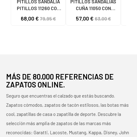
PITILLOS SANDALIA
PITILLOS SANDALIAS
Sand
PITILLOS 11260 CON
CUÑA 11050 CON
PIT
CUÑA Y CIERRE DE
CIERRE DE HEBILLA
080
68,00 €
57,00 €
59
79,95 €
63,00 €
HEBILLA AZUL
ORO DORADO
MARINO
MÁS DE 80.000 REFERENCIAS DE
ZAPATOS ONLINE.
Seguro que encuentras el calzado que estás buscando.
Zapatos cómodos, zapatos de tacón estilosos, las botas más
cool, zapatillas de casa o zapatilla de deporte. Descubre la
selección más amplia de zapatos de las marcas más
reconocidas: Garatti, Lacoste, Mustang, Kappa, Disney, John