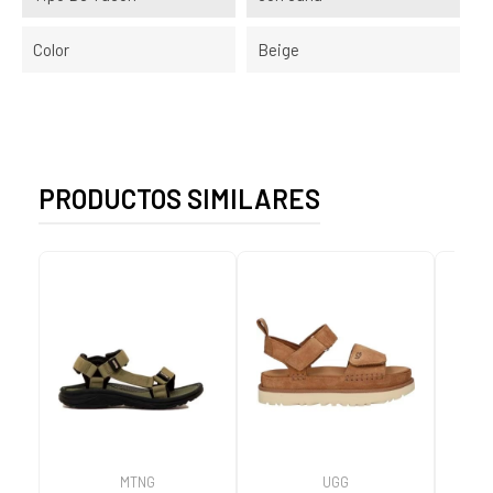
Color
Beige
PRODUCTOS SIMILARES
MTNG
UGG
O