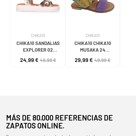
CHIKA10
CHIKA10
CHIKA10 SANDALIAS
CHIKA10 CHIKA10
CHIK
EXPLORER 02
MUSAKA 24
T
METALIZADAS CON
SANDALIAS
24,99 €
29,99 €
55
49,99 €
49,99 €
PLATAFORMA
MULTICOLORES
PLATINO-LG GOLD
MULTI-MORADO-
PURPLE
MÁS DE 80.000 REFERENCIAS DE
ZAPATOS ONLINE.