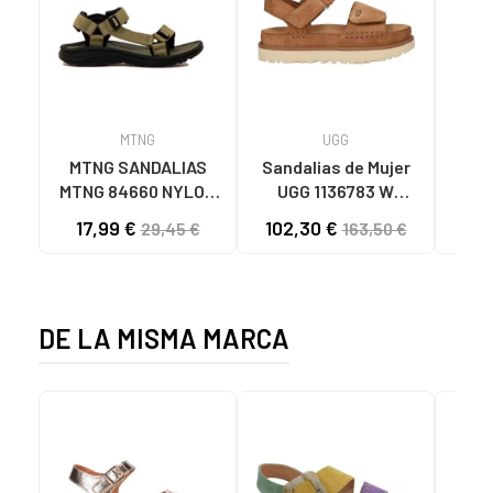
MTNG
UGG
O
MTNG SANDALIAS
Sandalias de Mujer
OH
MTNG 84660 NYLON
UGG 1136783 W
SAND
CAQUI PARA HOMBRE
GOLDENSTAR CHE
P
17,99 €
102,30 €
40
29,45 €
163,50 €
C59785 - - NYLON
CHESTNUT
CIE
KAKY
D
DE LA MISMA MARCA