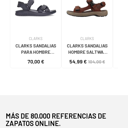
CLARKS
CLARKS
CLARKS SANDALIAS
CLARKS SANDALIAS
CLA
PARA HOMBRE
HOMBRE SALTWAY
HOM
WESLEY BLACK
EDGE PIEL MARRÓN
EDG
70,00 €
54,99 €
54
104,00 €
BROWN
MÁS DE 80.000 REFERENCIAS DE
ZAPATOS ONLINE.