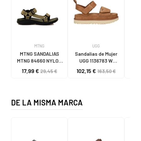
MTNG
UGG
O
MTNG SANDALIAS
Sandalias de Mujer
OH
MTNG 84660 NYLON
UGG 1136783 W
SAND
CAQUI PARA HOMBRE
GOLDENSTAR CHE
P
17,99 €
102,15 €
40
29,45 €
163,50 €
C59785 - - NYLON
CHESTNUT
CIE
KAKY
D
DE LA MISMA MARCA