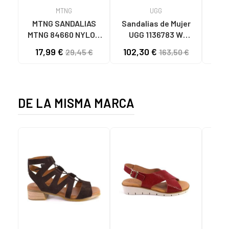
MTNG
UGG
O
MTNG SANDALIAS
Sandalias de Mujer
OH
MTNG 84660 NYLON
UGG 1136783 W
SAND
CAQUI PARA HOMBRE
GOLDENSTAR CHE
P
17,99 €
102,30 €
40
29,45 €
163,50 €
C59785 - - NYLON
CHESTNUT
CIE
KAKY
D
DE LA MISMA MARCA