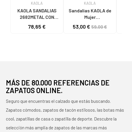
KAOLA
KAOLA
KAOLA SANDALIAS
Sandalias KAOLA de
KAO
2682METAL CON
Mujer
KAO
CORDONES Y TACÓN
2275LUCERTOLA
CON
78,65 €
53,00 €
52
59,00 €
BLOQUE MARRON
SANDALIAS DE MUJER
TI
PIEL ROJO
MÁS DE 80.000 REFERENCIAS DE
ZAPATOS ONLINE.
Seguro que encuentras el calzado que estás buscando.
Zapatos cómodos, zapatos de tacón estilosos, las botas más
cool, zapatillas de casa o zapatilla de deporte. Descubre la
selección más amplia de zapatos de las marcas más