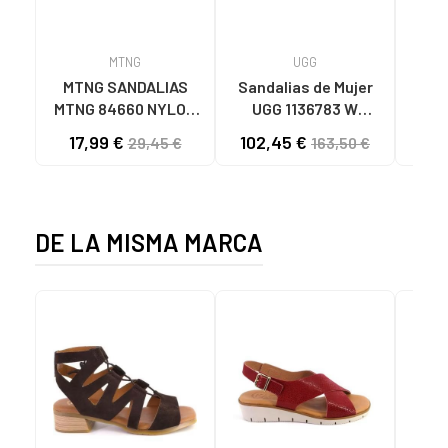
MTNG
UGG
O
MTNG SANDALIAS
Sandalias de Mujer
OH
MTNG 84660 NYLON
UGG 1136783 W
SAND
CAQUI PARA HOMBRE
GOLDENSTAR CHE
P
17,99 €
102,45 €
40
29,45 €
163,50 €
C59785 - - NYLON
CHESTNUT
CIE
KAKY
D
DE LA MISMA MARCA