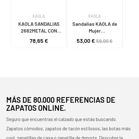
KAOLA
KAOLA
KAOLA SANDALIAS
Sandalias KAOLA de
KAO
2682METAL CON
Mujer
KAO
CORDONES Y TACÓN
2275LUCERTOLA
CON
78,65 €
53,00 €
52
59,00 €
BLOQUE MARRON
SANDALIAS DE MUJER
TI
PIEL ROJO
MÁS DE 80.000 REFERENCIAS DE
ZAPATOS ONLINE.
Seguro que encuentras el calzado que estás buscando.
Zapatos cómodos, zapatos de tacón estilosos, las botas más
cool, zapatillas de casa o zapatilla de deporte. Descubre la