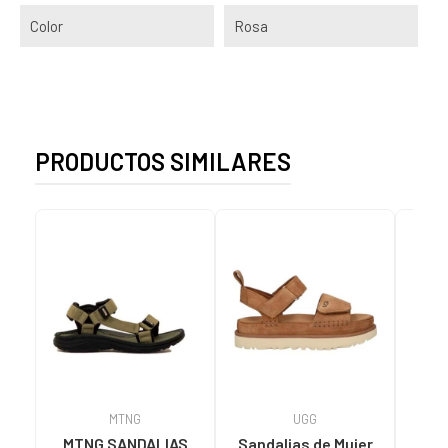
Color
Rosa
PRODUCTOS SIMILARES
MTNG
UGG
O
MTNG SANDALIAS
Sandalias de Mujer
OH