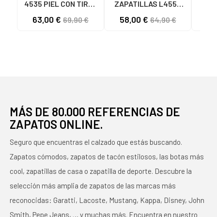
4535 PIEL CON TIRAS
ZAPATILLAS L4553
ZAP
CRUZADAS CUERO
PIEL CALADO BRONCE
AZU
63,00 €
58,00 €
69,90 €
64,90 €
BRONCE
MÁS DE 80.000 REFERENCIAS DE
ZAPATOS ONLINE.
Seguro que encuentras el calzado que estás buscando.
Zapatos cómodos, zapatos de tacón estilosos, las botas más
cool, zapatillas de casa o zapatilla de deporte. Descubre la
selección más amplia de zapatos de las marcas más
reconocidas: Garatti, Lacoste, Mustang, Kappa, Disney, John
Smith, Pepe Jeans, … y muchas más. Encuentra en nuestro