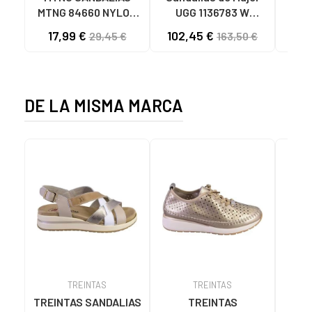
MTNG 84660 NYLON
UGG 1136783 W
SAND
CAQUI PARA HOMBRE
GOLDENSTAR CHE
P
17,99 €
102,45 €
40
29,45 €
163,50 €
C59785 - - NYLON
CHESTNUT
CIE
KAKY
D
DE LA MISMA MARCA
TREINTAS
TREINTAS
TREINTAS SANDALIAS
TREINTAS