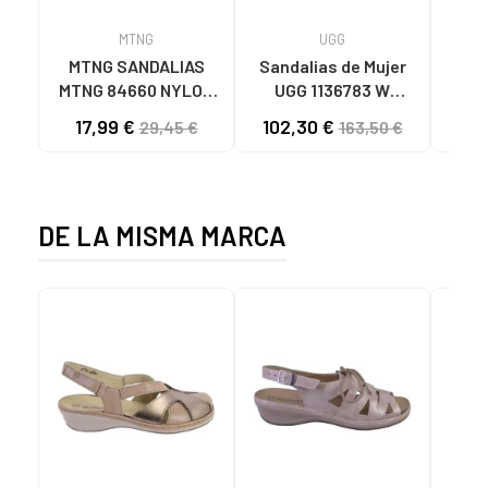
MTNG
UGG
O
MTNG SANDALIAS
Sandalias de Mujer
OH
MTNG 84660 NYLON
UGG 1136783 W
SAND
CAQUI PARA HOMBRE
GOLDENSTAR CHE
P
17,99 €
102,30 €
40
29,45 €
163,50 €
C59785 - - NYLON
CHESTNUT
CIE
KAKY
D
DE LA MISMA MARCA