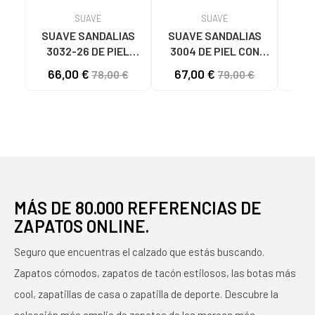
SUAVE
SUAVE
SUAVE SANDALIAS
SUAVE SANDALIAS
SUA
3032-26 DE PIEL
3004 DE PIEL CON
30
BEIGE - REF 1173851
AJUSTE DE
COM
66,00 €
67,00 €
65
78,00 €
79,00 €
CORDONES BEIGE
MÁS DE 80.000 REFERENCIAS DE
ZAPATOS ONLINE.
Seguro que encuentras el calzado que estás buscando.
Zapatos cómodos, zapatos de tacón estilosos, las botas más
cool, zapatillas de casa o zapatilla de deporte. Descubre la