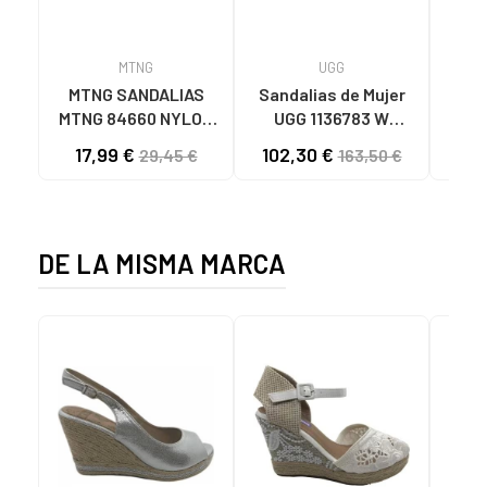
MTNG
UGG
O
MTNG SANDALIAS
Sandalias de Mujer
OH
MTNG 84660 NYLON
UGG 1136783 W
SAND
CAQUI PARA HOMBRE
GOLDENSTAR CHE
P
17,99 €
102,30 €
40
29,45 €
163,50 €
C59785 - - NYLON
CHESTNUT
CIE
KAKY
D
DE LA MISMA MARCA