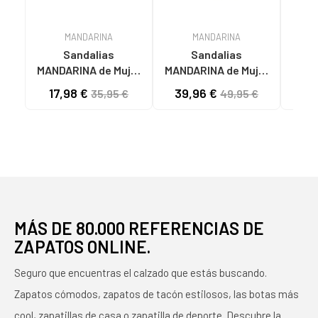
MANDARINA
MANDARINA
Sandalias
Sandalias
MANDARINA de Mujer
MANDARINA de Mujer
E
CUNA ESPARTENA
ESPARTENA CUNA
CO
17,98 €
39,96 €
37
35,95 €
49,95 €
MUJER SHOES 1926DF
NOVIA SHOES AYANA
SHOE
PLATA
BLANCO
MÁS DE 80.000 REFERENCIAS DE
ZAPATOS ONLINE.
Seguro que encuentras el calzado que estás buscando.
Zapatos cómodos, zapatos de tacón estilosos, las botas más
cool, zapatillas de casa o zapatilla de deporte. Descubre la