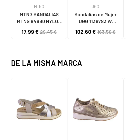
MTNG
UGG
O
MTNG SANDALIAS
Sandalias de Mujer
OH
MTNG 84660 NYLON
UGG 1136783 W
SAND
CAQUI PARA HOMBRE
GOLDENSTAR CHE
P
17,99 €
102,60 €
40
29,45 €
163,50 €
C59785 - - NYLON
CHESTNUT
CIE
KAKY
D
DE LA MISMA MARCA