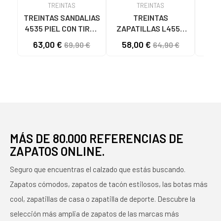
TREINTAS
TREINTAS
TREINTAS SANDALIAS
TREINTAS
4535 PIEL CON TIRAS
ZAPATILLAS L4553
ZAP
CRUZADAS CUERO
PIEL CALADO BRONCE
AZU
63,00 €
58,00 €
69,90 €
64,90 €
BRONCE
MÁS DE 80.000 REFERENCIAS DE
ZAPATOS ONLINE.
Seguro que encuentras el calzado que estás buscando.
Zapatos cómodos, zapatos de tacón estilosos, las botas más
cool, zapatillas de casa o zapatilla de deporte. Descubre la
selección más amplia de zapatos de las marcas más