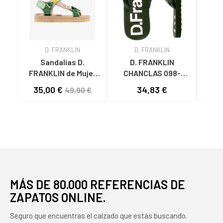
D. FRANKLIN
D. FRANKLIN
Sandalias D.
D. FRANKLIN
FRANKLIN de Mujer
CHANCLAS 098-
FOREST NEO STRIPS
22702 PARA HOMBRE
D
35,00 €
34,83 €
49,90 €
VERDE
NAVY
LEO
MÁS DE 80.000 REFERENCIAS DE
ZAPATOS ONLINE.
Seguro que encuentras el calzado que estás buscando.