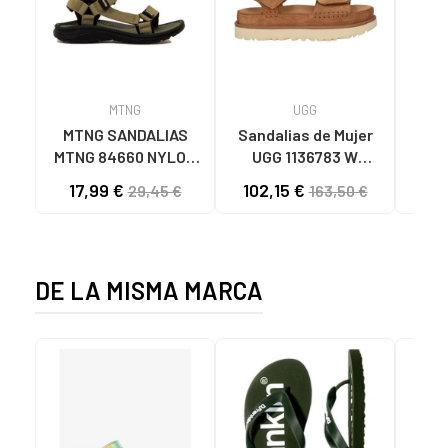
MTNG
UGG
O
MTNG SANDALIAS
Sandalias de Mujer
OH
MTNG 84660 NYLON
UGG 1136783 W
SAND
CAQUI PARA HOMBRE
GOLDENSTAR CHE
P
17,99 €
102,15 €
40
29,45 €
163,50 €
C59785 - - NYLON
CHESTNUT
CIE
KAKY
D
DE LA MISMA MARCA