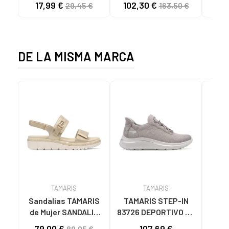
17,99 €
102,30 €
40
29,45 €
163,50 €
C59785 - - NYLON
CHESTNUT
CIE
KAKY
D
DE LA MISMA MARCA
TAMARIS
TAMARIS
Sandalias TAMARIS
TAMARIS STEP-IN
San
de Mujer SANDALIA
83726 DEPORTIVO DE
de M
CON PLANTILLA
TEJIDO TAUPE GRIS
79,00 €
107,69 €
59
89,95 €