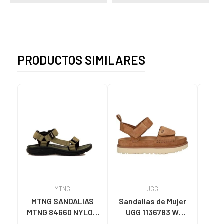
PRODUCTOS SIMILARES
MTNG
UGG
O
MTNG SANDALIAS
Sandalias de Mujer
OH
MTNG 84660 NYLON
UGG 1136783 W
SAND
CAQUI PARA HOMBRE
GOLDENSTAR CHE
P