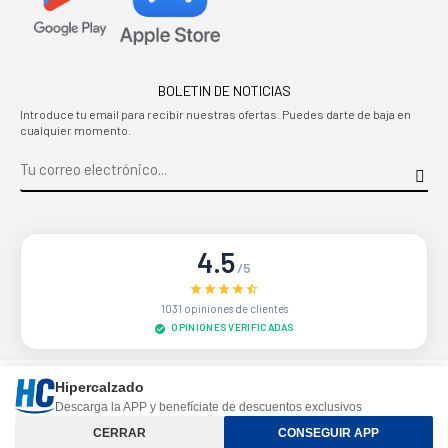
BOLETIN DE NOTICIAS
Introduce tu email para recibir nuestras ofertas. Puedes darte de baja en
cualquier momento.
4.5
/5
1031 opiniones de clientes
OPINIONES VERIFICADAS
Sitio protegido por reCAPTCHA.
Privacidad
-
Términos
Hipercalzado
Descarga la APP y benefíciate de descuentos exclusivos
Controle su privacidad
CERRAR
CONSEGUIR APP