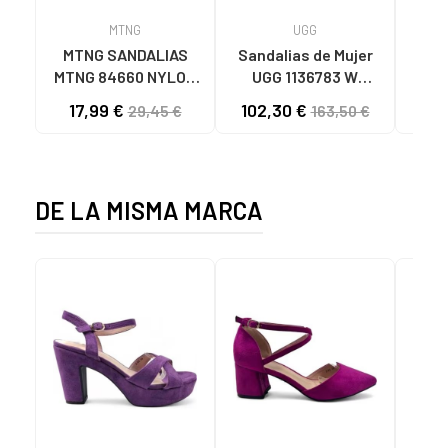
MTNG
UGG
O
MTNG SANDALIAS
Sandalias de Mujer
OH
MTNG 84660 NYLON
UGG 1136783 W
SAND
CAQUI PARA HOMBRE
GOLDENSTAR CHE
P
17,99 €
102,30 €
40
29,45 €
163,50 €
C59785 - - NYLON
CHESTNUT
CIE
KAKY
D
DE LA MISMA MARCA