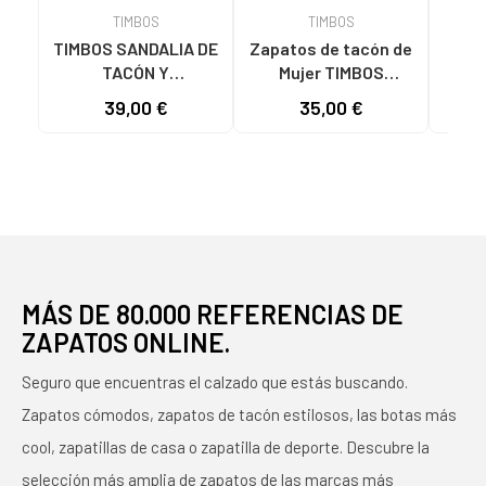
TIMBOS
TIMBOS
TIMBOS SANDALIA DE
Zapatos de tacón de
TIMB
TACÓN Y
Mujer TIMBOS
PLATAFORMA
SANDALIA TACON
DEST
39,00 €
35,00 €
MODELO 131423
VESTIR MUJER
TACÓ
MORADO MORADO
BUGANVILLA 131221
COLO
VARIOS COLORES
MÁS DE 80.000 REFERENCIAS DE
ZAPATOS ONLINE.
Seguro que encuentras el calzado que estás buscando.
Zapatos cómodos, zapatos de tacón estilosos, las botas más
cool, zapatillas de casa o zapatilla de deporte. Descubre la
selección más amplia de zapatos de las marcas más