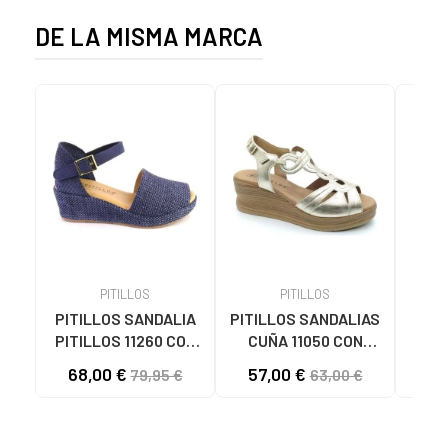
DE LA MISMA MARCA
PITILLOS
PITILLOS
PITILLOS SANDALIA
PITILLOS SANDALIAS
Sand
PITILLOS 11260 CON
CUÑA 11050 CON
PIT
CUÑA Y CIERRE DE
CIERRE DE HEBILLA
080
68,00 €
57,00 €
59
79,95 €
63,00 €
HEBILLA AZUL
ORO DORADO
MARINO