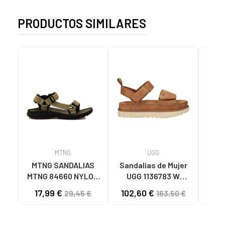
PRODUCTOS SIMILARES
MTNG
UGG
O
MTNG SANDALIAS
Sandalias de Mujer
OH
MTNG 84660 NYLON
UGG 1136783 W
SAND
CAQUI PARA HOMBRE
GOLDENSTAR CHE
P
17,99 €
102,60 €
40
29,45 €
163,50 €
C59785 - - NYLON
CHESTNUT
CIE
KAKY
D