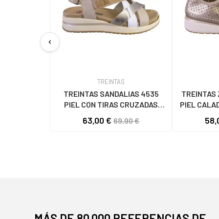
chevron_left
TREINTAS
TREINTAS SANDALIAS 4535
TREINTAS 
PIEL CON TIRAS CRUZADAS
PIEL CALA
CUERO
63,00 €
58,
69,90 €
MÁS DE 80.000 REFERENCIAS DE