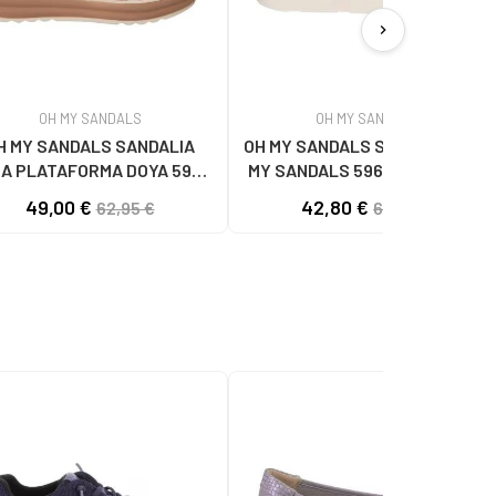
chevron_right
OH MY SANDALS
OH MY SANDALS
H MY SANDALS SANDALIA
OH MY SANDALS SANDALIAS OH
A PLATAFORMA DOYA 5993
MY SANDALS 5961-DO90 DOYA
DOYA HIELO COMBI
DOYA HIELO
49,00 €
42,80 €
62,95 €
62,95 €