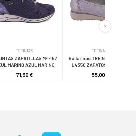
chevron_right
TREINTAS
TREINTAS
INTAS ZAPATILLAS M4457
Bailarinas TREINTAS de Mujer
UL MARINO AZUL MARINO
L4356 ZAPATOS DE MUJER
PLATA
71,39 €
55,00 €