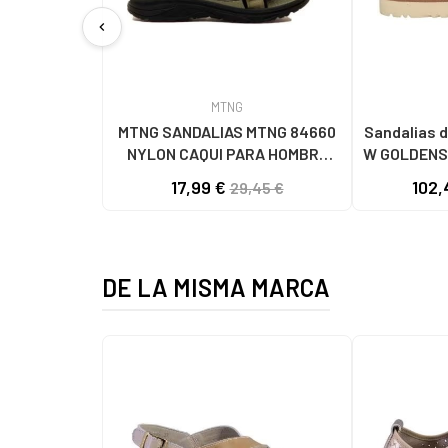
chevron_left
MTNG
MTNG SANDALIAS MTNG 84660
Sandalias d
NYLON CAQUI PARA HOMBRE
W GOLDENS
C59785 - - NYLON KAKY
17,99 €
102,
29,45 €
DE LA MISMA MARCA