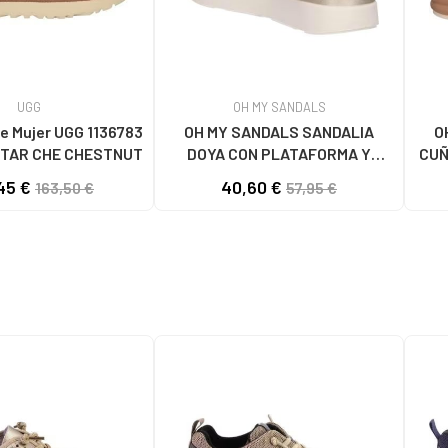
UGG
OH MY SANDALS
e Mujer UGG 1136783
OH MY SANDALS SANDALIA
O
TAR CHE CHESTNUT
DOYA CON PLATAFORMA Y
CUÑ
CIERRE DE VELCRO DOYA
45 €
40,60 €
163,50 €
57,95 €
BLANCO