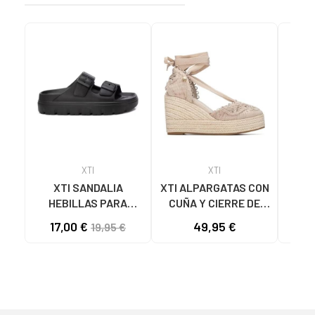
XTI
XTI
XTI SANDALIA
XTI ALPARGATAS CON
XTI
HEBILLAS PARA
CUÑA Y CIERRE DE
XT
MUJER 142550 NEGRO
LAZADA 145422 BEIG
17,00 €
49,95 €
24
19,95 €