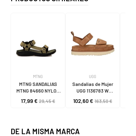
MTNG
UGG
O
MTNG SANDALIAS
Sandalias de Mujer
OH
MTNG 84660 NYLON
UGG 1136783 W
SAND
CAQUI PARA HOMBRE
GOLDENSTAR CHE
P
17,99 €
102,60 €
40
29,45 €
163,50 €
C59785 - - NYLON
CHESTNUT
CIE
KAKY
D
DE LA MISMA MARCA