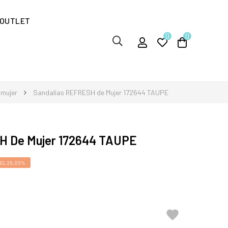
OUTLET
0
0
 mujer
Sandalias REFRESH de Mujer 172644 TAUPE
H De Mujer 172644 TAUPE
EL 25,03%
