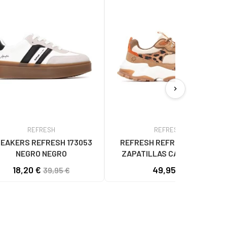
chevron_right
REFRESH
REFRESH
EAKERS REFRESH 173053
REFRESH REFRESH 173104
NEGRO NEGRO
ZAPATILLAS CASUAL CON
ESTAMPADO ANIMAL Y SUELA
18,20 €
49,95 €
39,95 €
CHUNKY CAMEL