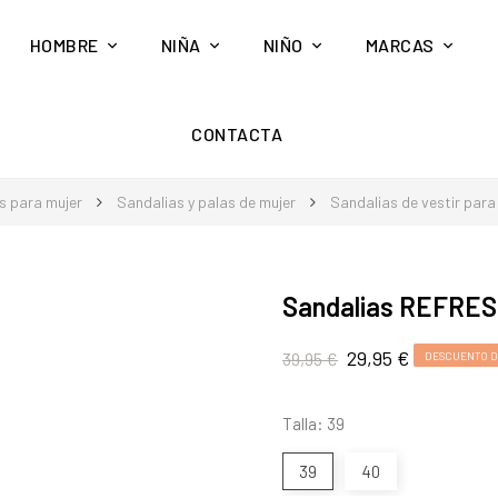
HOMBRE
NIÑA
NIÑO
MARCAS
CONTACTA
s para mujer
Sandalias y palas de mujer
Sandalias de vestir para
Sandalias REFRES
29,95 €
39,95 €
DESCUENTO D
Talla: 39
39
40