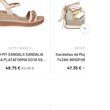
chevron_right
OH MY SANDALS
GIOSEPPO
H MY SANDALS SANDALIA
Sandalias de Mujer GIOSEPPO
A PLATAFORMA DOYA 5993
74289-BRIDPORT BEIG BEIG
DOYA HIELO COMBI
48,75 €
47,35 €
62,95 €
74,95 €