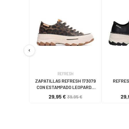
chevron_left
REFRESH
ZAPATILLAS REFRESH 173079
REFRES
CON ESTAMPADO LEOPARDO
LEOPARDO
29,95 €
29,
39,95 €