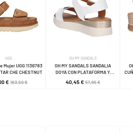
UGG
OH MY SANDALS
e Mujer UGG 1136783
OH MY SANDALS SANDALIA
O
TAR CHE CHESTNUT
DOYA CON PLATAFORMA Y
CUÑ
CIERRE DE VELCRO DOYA
00 €
40,45 €
163,50 €
57,95 €
BLANCO