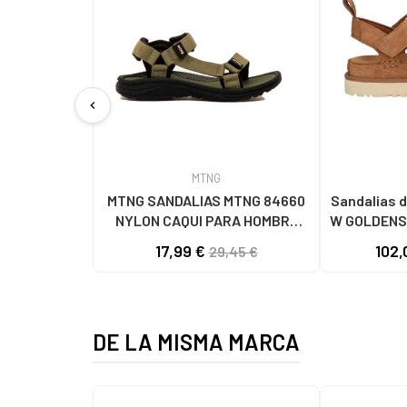
chevron_left
MTNG
MTNG SANDALIAS MTNG 84660
Sandalias d
NYLON CAQUI PARA HOMBRE
W GOLDENS
C59785 - - NYLON KAKY
17,99 €
102,
29,45 €
DE LA MISMA MARCA