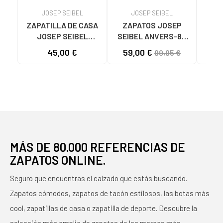
JOSEP SEIBEL
JOSEP SEIBEL
ZAPATILLA DE CASA
ZAPATOS JOSEP
ZAP
JOSEP SEIBEL
SEIBEL ANVERS-85
SEI
WESTLAND KORSIKA
DE HOMBRE EN
PA
45,00 €
59,00 €
49
99,95 €
307 - CORAZONES
NUBUCK NEGRO
NUB
VARIOS COLORES
NEGRO
CIE
VARIOS COLORES
MÁS DE 80.000 REFERENCIAS DE
ZAPATOS ONLINE.
Seguro que encuentras el calzado que estás buscando.
Zapatos cómodos, zapatos de tacón estilosos, las botas más
cool, zapatillas de casa o zapatilla de deporte. Descubre la