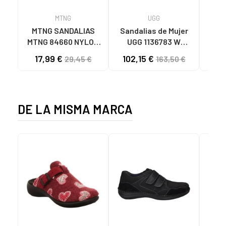
MTNG
UGG
O
MTNG SANDALIAS
Sandalias de Mujer
OH
MTNG 84660 NYLON
UGG 1136783 W
SAND
CAQUI PARA HOMBRE
GOLDENSTAR CHE
P
17,99 €
102,15 €
40
29,45 €
163,50 €
C59785 - - NYLON
CHESTNUT
CIE
KAKY
D
DE LA MISMA MARCA