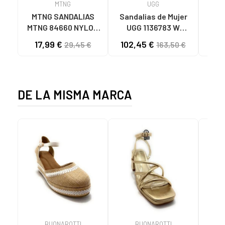
MTNG
UGG
O
MTNG SANDALIAS
Sandalias de Mujer
OH
MTNG 84660 NYLON
UGG 1136783 W
SAND
CAQUI PARA HOMBRE
GOLDENSTAR CHE
P
17,99 €
102,45 €
40
29,45 €
163,50 €
C59785 - - NYLON
CHESTNUT
CIE
KAKY
D
DE LA MISMA MARCA
BUONAROTTI
BUONAROTTI