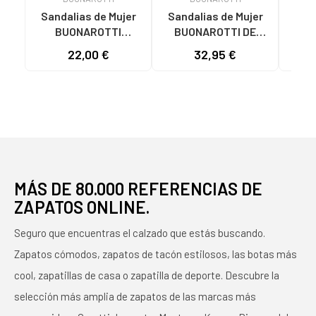
Sandalias de Mujer
Sandalias de Mujer
Sand
BUONAROTTI
BUONAROTTI DE
BU
ESPARDENAS CUNA
VESTIR CON TIRAS Y
VEST
22,00 €
32,95 €
LINO HEBILLA BEIGE
TACÓN ANCHO
TACÓ
AMARILLO
MÁS DE 80.000 REFERENCIAS DE
ZAPATOS ONLINE.
Seguro que encuentras el calzado que estás buscando.
Zapatos cómodos, zapatos de tacón estilosos, las botas más
cool, zapatillas de casa o zapatilla de deporte. Descubre la
selección más amplia de zapatos de las marcas más