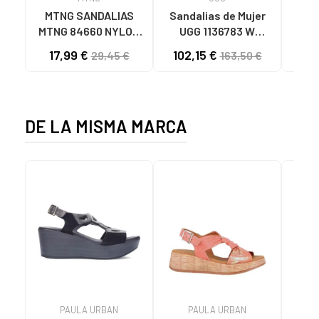
MTNG SANDALIAS
Sandalias de Mujer
OH
MTNG 84660 NYLON
UGG 1136783 W
SAND
CAQUI PARA HOMBRE
GOLDENSTAR CHE
P
17,99 €
102,15 €
40
29,45 €
163,50 €
C59785 - - NYLON
CHESTNUT
CIE
KAKY
D
DE LA MISMA MARCA
PAULA URBAN
PAULA URBAN