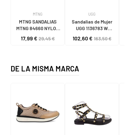
MTNG
UGG
O
MTNG SANDALIAS
Sandalias de Mujer
OH
MTNG 84660 NYLON
UGG 1136783 W
SAND
CAQUI PARA HOMBRE
GOLDENSTAR CHE
P
17,99 €
102,60 €
40
29,45 €
163,50 €
C59785 - - NYLON
CHESTNUT
CIE
KAKY
D
DE LA MISMA MARCA