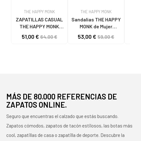
THE HAPPY MONK
THE HAPPY MONK
T
ZAPATILLAS CASUAL
Sandalias THE HAPPY
MO
THE HAPPY MONK
MONK de Mujer
H
VANITY-010 BEIGE
MENORCA012
VAN
51,00 €
53,00 €
64,00 €
59,00 €
CON LOGO DISTINTIVO
SANDALIAS DE MUJER
HIEL
BEIGE
PIEL NEGRO
MÁS DE 80.000 REFERENCIAS DE
ZAPATOS ONLINE.
Seguro que encuentras el calzado que estás buscando.
Zapatos cómodos, zapatos de tacón estilosos, las botas más
cool, zapatillas de casa o zapatilla de deporte. Descubre la