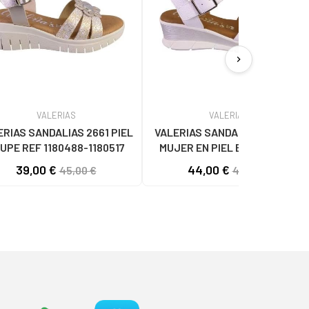
chevron_right
VALERIAS
VALERIAS
ERIAS SANDALIAS 2661 PIEL
VALERIAS SANDALIAS 2650 DE
UPE REF 1180488-1180517
MUJER EN PIEL BLANCO REF
1180486
39,00 €
44,00 €
45,00 €
49,00 €