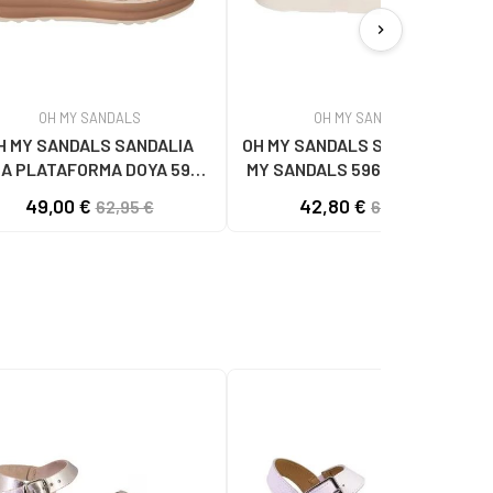
chevron_right
OH MY SANDALS
OH MY SANDALS
H MY SANDALS SANDALIA
OH MY SANDALS SANDALIAS OH
A PLATAFORMA DOYA 5993
MY SANDALS 5961-DO90 DOYA
DOYA HIELO COMBI
DOYA HIELO
49,00 €
42,80 €
62,95 €
62,95 €