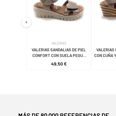
chevron_left
VALERIAS
VALERIAS SANDALIAS DE PIEL
VALERIAS 
CONFORT CON SUELA PEGUE
CON CUÑA Y
MORADO
49,50 €
MÁS DE 80.000 REFERENCIAS DE