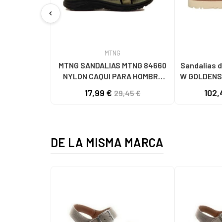
chevron_left
MTNG
MTNG SANDALIAS MTNG 84660
Sandalias d
NYLON CAQUI PARA HOMBRE
W GOLDENS
C59785 - - NYLON KAKY
17,99 €
102,
29,45 €
DE LA MISMA MARCA