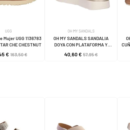
UGG
OH MY SANDALS
e Mujer UGG 1136783
OH MY SANDALS SANDALIA
O
TAR CHE CHESTNUT
DOYA CON PLATAFORMA Y
CUÑ
CIERRE DE VELCRO DOYA
45 €
40,60 €
163,50 €
57,95 €
BLANCO